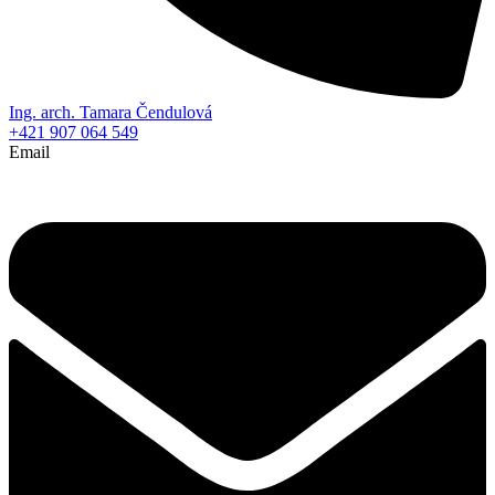
Ing. arch. Tamara Čendulová
+421 907 064 549
Email