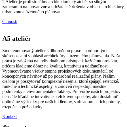
5 Ateliér je profesionálny architektonický ateliér so silným
zameraním na inovatívne a udržateľné riešenia v oblasti architektúry,
urbanizmu a územného plánovania.
Činnosti
A5 ateliér
Sme renomovaný ateliér s dlhoročnou praxou a odbornými
skúsenosťami v oblasti architektúry a územného plánovania. Naša
práca je založená na individuálnom prístupe k každému projektu,
pričom kladieme dôraz na kvalitu, kreativitu a udržateľnosť.
Vypracovávame všetky stupne projektových dokumentácií, od
koncepčných návrhov až po podrobné realizačné plány. Naším
cieľom je poskytovať komplexné riešenia, ktoré spájajú estetické,
funkčné a technické aspekty, a zároveň rešpektujú miestne
podmienky a environmentálne faktory. Pri tvorbe našich projektov
neustále hľadáme inovatívne a efektívne spôsoby, ako dosiahnuť
optimálne výsledky pre našich klientov, s ohľadom na ich potreby,
rozpočet a požiadavky.
Kontakt